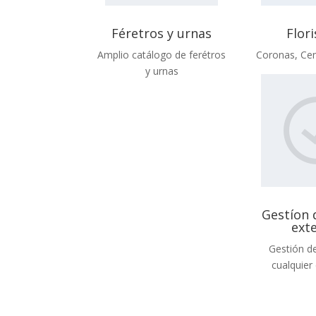
Féretros y urnas
Flori
Amplio catálogo de ferétros
Coronas, Ce
y urnas
Gestíon 
ext
Gestión de
cualquie