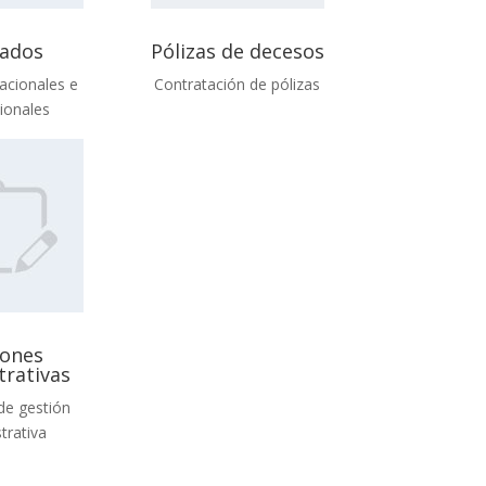
lados
Pólizas de decesos
acionales e
Contratación de pólizas
cionales
iones
trativas
de gestión
trativa