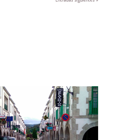
m
- 645991306