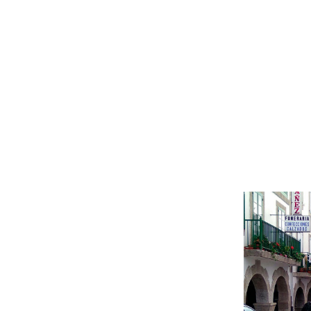
funerariayanez@gmail.co
f: 982 54 50 39