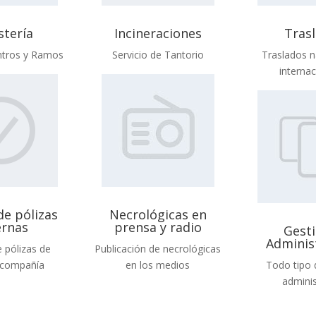
stería
Incineraciones
Tras
ntros y Ramos
Servicio de Tantorio
Traslados n
interna
de pólizas
Necrológicas en
ernas
prensa y radio
Gest
Adminis
 pólizas de
Publicación de necrológicas
r compañía
en los medios
Todo tipo 
adminis