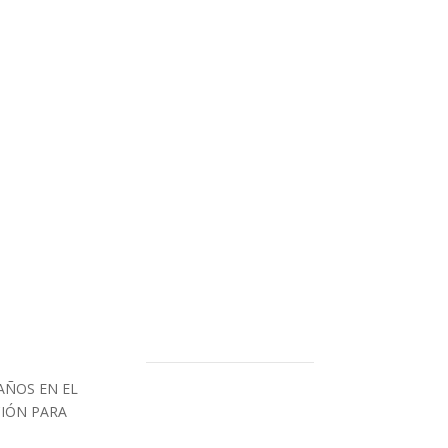
GUNTÍN Telf: 982 320 101
AÑOS EN EL
CIÓN PARA